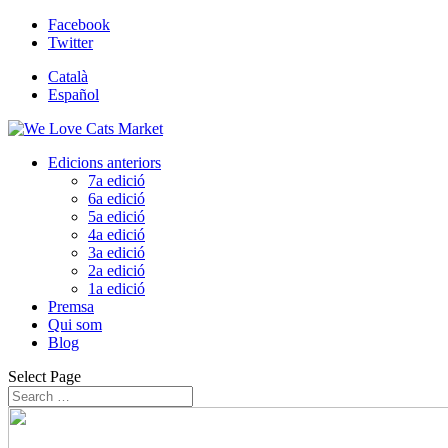
Facebook
Twitter
Català
Español
Edicions anteriors
7a edició
6a edició
5a edició
4a edició
3a edició
2a edició
1a edició
Premsa
Qui som
Blog
Select Page