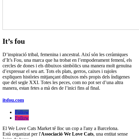
It’s fou
D’inspiració tribal, femenina i ancestral. Així són les ceràmiques
d’It’s Fou, una marca que ha trobat en l’empoderament femení, els
cercles de dones i els dibuixos simbòlics una manera molt genuïna
d’expressar el seu art. Tots els plats, gerros, caixes i rajoles
expliquen històries mitjançant dibuixos més propis dels índigenes
que del segle XXI. Totes les peces, com no pot ser d’una altra
manera, estan fetes a mà des de l’inici fins al final.
itsfou.com
Follow
Follow
El We Love Cats Market té lloc un cop a l'any a Barcelona.
Està organizat per l'
Associació We Love Cats
, una entitat sense