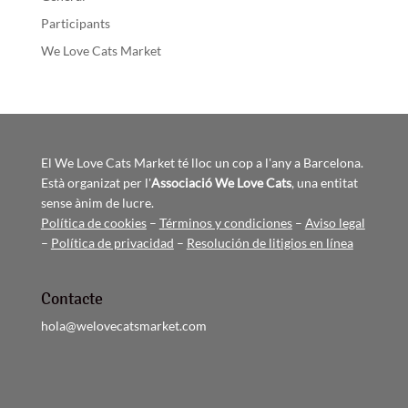
Participants
We Love Cats Market
El We Love Cats Market té lloc un cop a l'any a Barcelona.
Està organizat per l'
Associació We Love Cats
, una entitat
sense ànim de lucre.
Política de cookies
–
Términos y condiciones
–
Aviso legal
–
Política de privacidad
–
Resolución de litigios en línea
Contacte
hola@welovecatsmarket.com