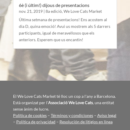
6è (i últim!) dijous de presentacions
nov. 21, 2019
|
8a edició
,
We Love Cats Market
Última setmana de presentacions! Ens acostem al
dia D, quina emoció! Avui us mostrem als 5 darrers
participants, igual de meravellosos que els
anteriors. Esperem que us encantin!
El We Love Cats Market té lloc un cop a l'any a Barcelona.
Està organizat per l'
Associació We Love Cats
, una entitat
sense ànim de lucre.
Política de cookies
–
Términos y condiciones
–
Aviso legal
–
Política de privacidad
–
Resolución de litigios en línea