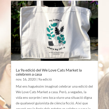
La 9a edició del We Love Cats Market la
celebrem a casa
nov. 16, 2020
|
9a edició
Mai ens haguéssim imaginat celebrar una edició del
We Love Cats Market a casa. Però, a vegades, la
vida ens sorprèn i ens toca viure una situació digna
de qualsevol guionista de ciència ficció. Així que
aquest any la festa dels gatetes es celebra a casa ja