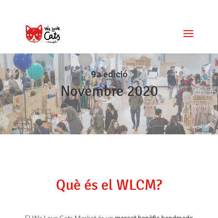
9a edició
Novembre 2020
Què és el WLCM?
El We Love Cats Market és un
mercat benèfic handmade