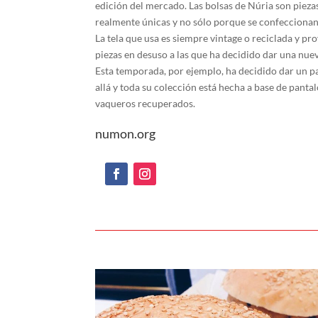
edición
del mercado
.
Las bolsas de
Núria
son
pieza
realmente
únicas
y no
sólo porque
se
confecciona
La tela
que usa
es siempre
vintage
o
reciclada y
pro
piezas
en desuso
a las
que ha
decidido
dar una nue
Esta
temporada
, por ejemplo,
ha decidido dar un
p
allá
y
toda su
colección
está hecha a
base de
panta
vaqueros
recuperados
.
numon.org