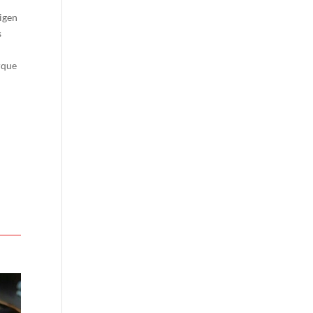
igen
s
rque