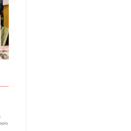
u
ropio