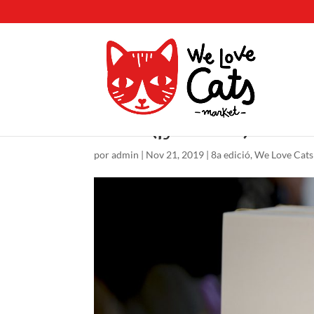
Sexto (¡y último!) día d
por
admin
|
Nov 21, 2019
|
8a edició
,
We Love Cats