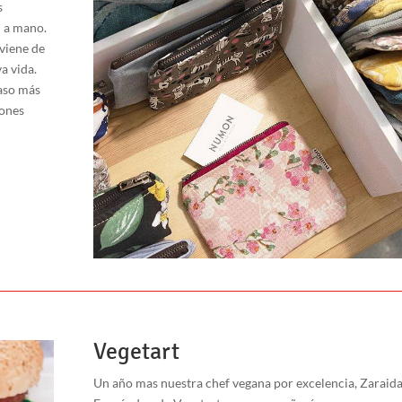
s
n
a mano.
viene
de
va
vida.
aso más
lones
Vegetart
Un año mas nuestra chef vegana por excelencia, Zaraid