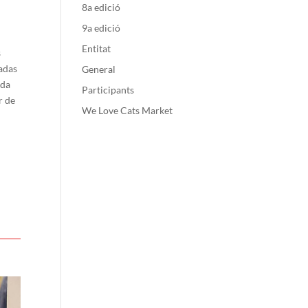
8a edició
9a edició
Entitat
s
cadas
General
ada
Participants
r de
We Love Cats Market