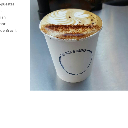
ropuestas
s
arán
abor
de Brasil,