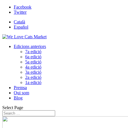
Facebook
Twitter
Català
Español
Edicions anteriors
7a edició
6a edició
5a edició
4a edició
3a edició
2a edició
1a edició
Premsa
Qui som
Blog
Select Page